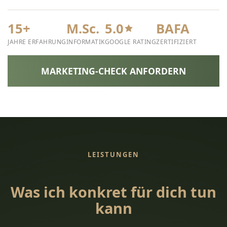
15+
M.Sc.
5.0
BAFA
JAHRE ERFAHRUNG
INFORMATIK
GOOGLE RATING
ZERTIFIZIERT
MARKETING-CHECK ANFORDERN
LEISTUNGEN
Was ich konkret für dich tun
kann