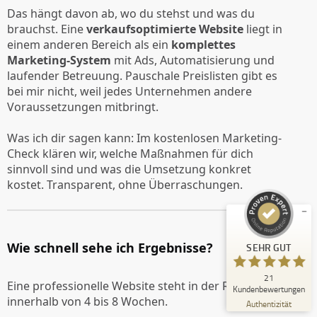
Das hängt davon ab, wo du stehst und was du
brauchst. Eine
verkaufsoptimierte Website
liegt in
einem anderen Bereich als ein
komplettes
Marketing-System
mit Ads, Automatisierung und
laufender Betreuung. Pauschale Preislisten gibt es
bei mir nicht, weil jedes Unternehmen andere
Voraussetzungen mitbringt.
Kundenbewertungen und Erfahrungen zu
À Tellinghusen Marketing
Was ich dir sagen kann: Im kostenlosen Marketing-
Check klären wir, welche Maßnahmen für dich
SEHR GUT
%
100
sinnvoll sind und was die Umsetzung konkret
Empfehlungen auf
kostet. Transparent, ohne Überraschungen.
ProvenExpert.com
5,00
/
4,97
14
7
Bewertungen auf
1
Bewertungen von
Wie schnell sehe ich Ergebnisse?
SEHR GUT
ProvenExpert.com
anderen Quelle
21
Blick aufs ProvenExpert-Profil werfen
Eine professionelle Website steht in der Regel
Kundenbewertungen
innerhalb von 4 bis 8 Wochen.
16.06.2026
Authentizität