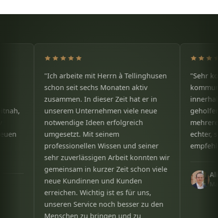
"Ich arbeite mit Herrn à Tellinghusen
"Sehr kompetent,
schon seit sechs Monaten aktiv
kommunikativ. H
zusammen. In dieser Zeit hat er in
innerhalb einer 
unserem Unternehmen viele neue
geholfen wie bei
notwendige Ideen erfolgreich
mehreren Videoca
umgesetzt. Mit seinem
echter, sofortig
professionellen Wissen und seiner
empfehlen."
sehr zuverlässigen Arbeit konnten wir
gemeinsam in kurzer Zeit schon viele
Ali Tezcan
neue Kundinnen und Kunden
Maklerbüro 
erreichen. Wichtig ist es für uns,
unseren Service noch besser zu den
Menschen zu bringen und zu